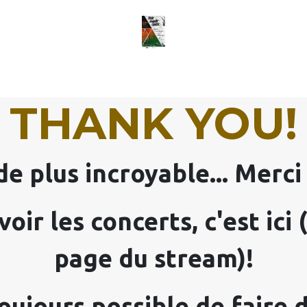
Home
Previous Editions
THANK YOU!
de plus incroyable... Merci
oir les concerts, c'est ici
page du stream)!
 toujours possible de faire d